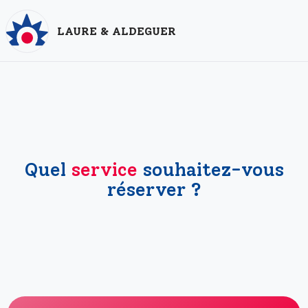
LAURE & ALDEGUER
Ré
du
re
vo
Quel
service
souhaitez-vous
réserver ?