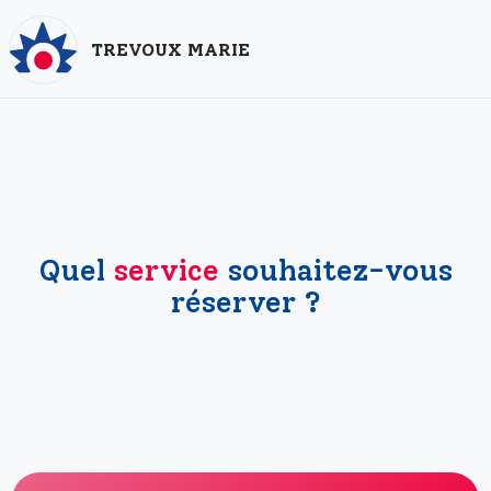
TREVOUX MARIE
Ré
du
re
vo
Quel
service
souhaitez-vous
réserver ?